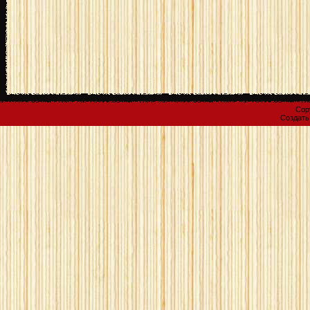
Cop
Создат