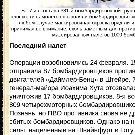
В-17 из состава 381-й бомбардировочной гру
плоскости самолетов позволяли бомбардировщикам 
любом случае маскировочная окраска вряд ли и
принимая во внимание, сколь заметным для проти
массированных налетов 1000 бом
Последний налет
Операции возобновились 24 февраля. 1
отправила 87 бомбардировщиков проти
двигателей «Даймлер-Бенц» в Штейре. 
генерал-майора Иоахима Хута отозвала
уничтожив 17 бомбардировщиков. 8-я в
809 четырехмоторных бомбардировщиков
Познань, но ПВО противника снова не д
сбитых бомбардировщиков. Однако на н
силы, нацеленные на Швайнфурт и Готу,