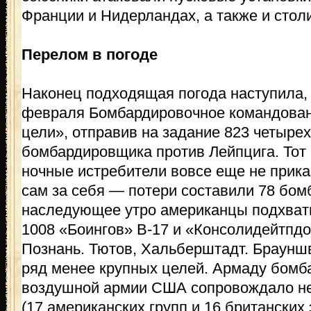
Франции и Нидерландах, а также и стол
Перелом в погоде
Наконец подходящая погода наступила, и
февраля Бомбардировочное командован
цели», отправив на задание 823 четыре
бомбардировщика против Лейпцига. Тот 
ночные истребители вовсе еще не прика
сам за себя — потери составили 78 бо
наследующее утро американцы подхвати
1008 «Боингов» В-17 и «Консолидейтпдо
Познань. Тютов, Хальберштадт. Брауншв
ряд менее крупных целей. Армаду бомб
воздушной армии США сопровождало не
(17 американских групп и 16 британских э