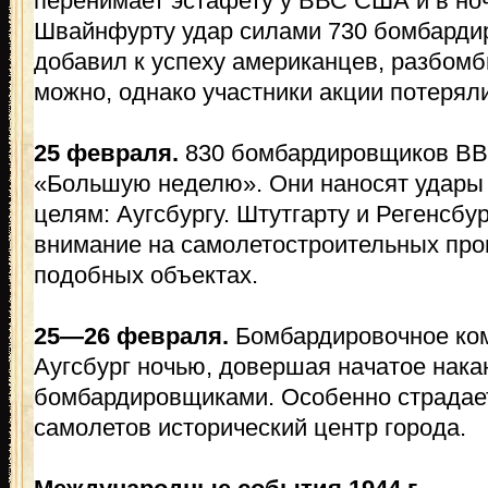
перенимает эстафету у ВВС США и в ноч
Швайнфурту удар силами 730 бомбарди
добавил к успеху американцев, разбомб
можно, однако участники акции потерял
25 февраля.
830 бомбардировщиков В
«Большую неделю». Они наносят удары
целям: Аугсбургу. Штутгарту и Регенсбу
внимание на самолетостроительных прои
подобных объектах.
25—26 февраля.
Бомбардировочное ко
Аугсбург ночью, довершая начатое нак
бомбардировщиками. Особенно страдает
самолетов исторический центр города.