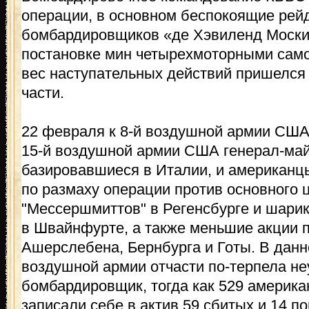
операции, в основном беспокоящие ре
бомбардировщиков «де Хэвиленд Моски
постановке мин четырехмоторными само
вес наступательных действий пришелся
части.
22 февраля к 8-й воздушной армии СШ
15-й воздушной армии США генерал-май
базировавшиеся в Италии, и американц
по размаху операции против основного 
"Мессершмиттов" в Регенсбурге и шари
в Швайнфурте, а также меньшие акции 
Ашерслебена, Бернбурга и Готы. В данн
воздушной армии отчасти по-терпела не
бомбардировщик, тогда как 529 америка
записали себе в актив 59 сбитых и 14 