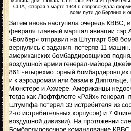
машина действовала в составе 357-й истребитель
США, которая в марте 1944 г. сопровождала фор
всем пути до Берлина и о
Затем вновь наступила очередь КВВС, и 
февраля главный маршал авиации сэр А
«Бомбер» отправил на Штутгарт 598 бо
вернулись с задания, потеряв 11 машин
американских бомбардировщиков поднял
воздушной армии генерал-майора Джейм
861 четырехмоторный бомбардировщик в
и к аэродромам или базам в Дипгольце, 
Мюнстере и Ахмере. Американцы недосч
тогда как Люфтфлогге «Райх» генерал- 
Штумпфа потерял 33 истребителя из соста
2-го истребительных корпусов) и 7 Флиг
воздушной дивизии). На протяжении сл
Бомбардировочное командование КВВС