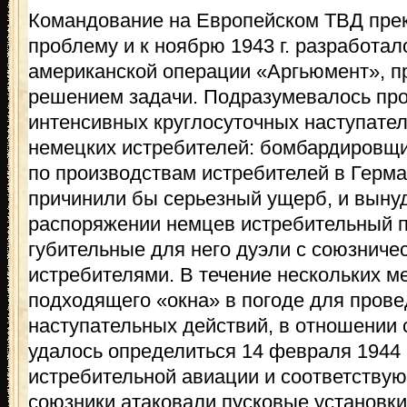
Командование на Европейском ТВД пре
проблему и к ноябрю 1943 г. разработал
американской операции «Аргьюмент», п
решением задачи. Подразумевалось про
интенсивных круглосуточных наступате
немецких истребителей: бомбардировщи
по производствам истребителей в Герма
причинили бы серьезный ущерб, и выну
распоряжении немцев истребительный п
губительные для него дуэли с союзниче
истребителями. В течение нескольких м
подходящего «окна» в погоде для пров
наступательных действий, в отношении с
удалось определиться 14 февраля 1944 
истребительной авиации и соответству
союзники атаковали пусковые установки 