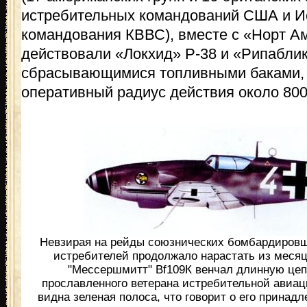
истребительных командований США и И
командования КВВС), вместе с «Норт А
действовали «Локхид» Р-38 и «Рипабли
сбрасывающимися топливными баками, 
оперативный радиус действия около 800
Невзирая на рейды союзнических бомбардировщ
истребителей продолжало нарастать из месяца
"Мессершмитт" Bf109К венчал длинную цеп
прославленного ветерана истребительной авиац
видна зеленая полоса, что говорит о его принад