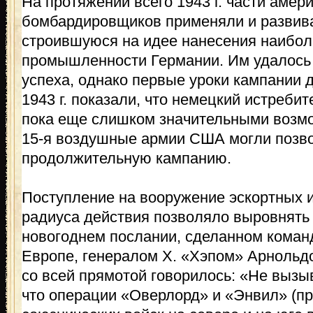
На протяжении всего 1943 г. части амер
бомбардировщиков применяли и развива
строившуюся на идее нанесения наибо
промышленности Германии. Им удалось 
успеха, однако первые уроки кампании
1943 г. показали, что немецкий истреб
пока еще слишком значительными возмо
15-я воздушные армии США могли позво
продолжительную кампанию.
Поступление на вооружение эскортных 
радиуса действия позволяло выровнять 
новогоднем послании, сделанном ком
Европе, генералом X. «Хэпом» Арнольд
со всей прямотой говорилось: «Не вызы
что операции «Оверлорд» и «Энвил» (п