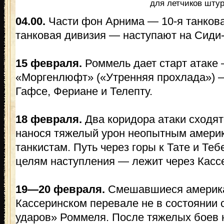
для летчиков шту
04.00.
Части фон Арнима — 10-я танкова
танковая дивизия — наступают на Сиди-
15 февраля.
Роммель дает старт атаке
«Моргенлюфт» («Утренняя прохлада») 
Гафсе, Фериане и Телепту.
18 февраля.
Два коридора атаки сходят
нанося тяжелый урон неопытным амери
танкистам. Путь через горы к Тате и Т
целям наступления — лежит через Касс
19—20 февраля.
Смешавшиеся америка
Кассеринском перевале не в состоянии
ударов» Роммеля. После тяжелых боев 