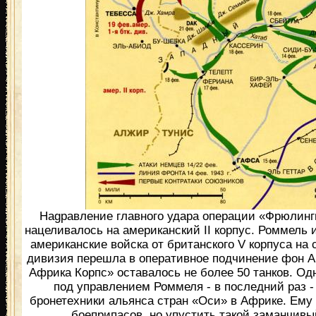
Наgравление главного удара операции «Фрюлинг
нацеливалось на американский II корпус. Роммель
американские войска от британского V корпуса на 
дивизия перешла в оперативное подчинение фон А
Африка Корпс» оставалось не более 50 танков. Од
под управлением Роммеля - в последний раз 
бронетехники альянса стран «Оси» в Африке. Ему 
боеприпасов, но упустить такой заманчивый