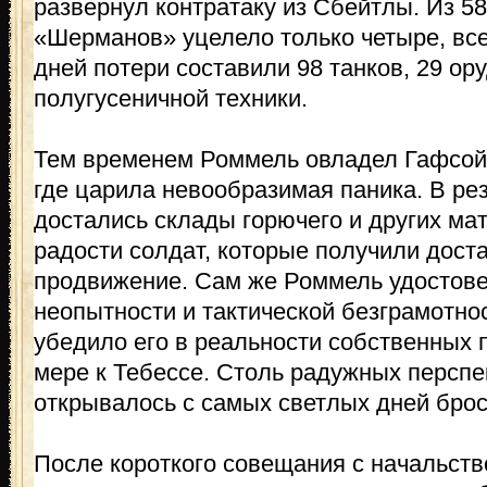
развернул контратаку из Сбейтлы. Из 5
«Шерманов» уцелело только четыре, все
дней потери составили 98 танков, 29 ор
полугусеничной техники.
Тем временем Роммель овладел Гафсой 
где царила невообразимая паника. В ре
достались склады горючего и других ма
радости солдат, которые получили дост
продвижение. Сам же Роммель удостове
неопытности и тактической безграмотнос
убедило его в реальности собственных
мере к Тебессе. Столь радужных персп
открывалось с самых светлых дней брос
После короткого совещания с начальст