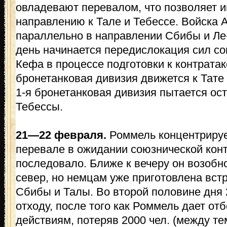
овладевают перевалом, что позволяет и
направлению к Тале и Тебессе. Войска 
параллельно в направлении Сбибы и Ле
день начинается передислокация сил со
Кефа в процессе подготовки к контратак
бронетанковая дивизия движется к Тате
1-я бронетанковая дивизия пытается ос
Тебессы.
21—22 февраля.
Роммель концентрируе
перевале в ожидании союзнической конт
последовало. Ближе к вечеру он возобн
север, но немцам уже приготовлена вст
Сбибы и Талы. Во второй половине дня 
отходу, после того как Роммель дает от
действиям, потеряв 2000 чел. (между тем