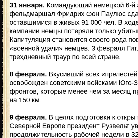
31 января.
Командующий немецкой 6-й 
фельдмаршал Фридрих фон Паулюс сдае
оставшимися в живых 91 000 чел. В ход
кампании немцы потеряли только убитым
Капитуляция становится своего рода п
«военной удачи» немцев. 3 февраля Ги
трехдневный траур по всей стране.
8 февраля.
Вкусивший всех «прелестей
освобожден советскими войсками Юго-З
фронтов, которые менее чем за месяц 
на 150 км.
9 февраля.
В целях подготовки к откры
Северной Европе президент Рузвельт у
продолжительность рабочей недели в 3