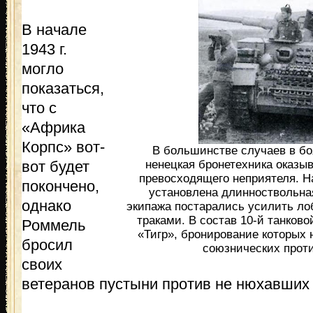
В начале
1943 г.
могло
показаться,
что с
«Африка
Корпс» вот-
В большинстве случаев в бо
вот будет
ненецкая бронетехника оказы
превосходящего неприятеля. Н
покончено,
установлена длинноствольная
однако
экипажа постарались усилить л
траками. В состав 10-й танков
Роммель
«Тигр», бронирование которых
бросил
союзнических прот
своих
ветеранов пустыни против не нюхавших