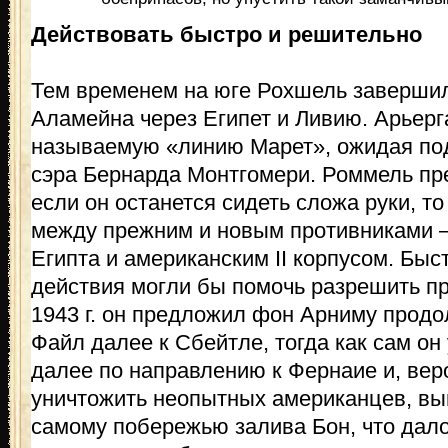
Действовать быстро и решительно
Тем временем на юге Рохшель завершил 
Аламейна через Египет и Ливию. Арьерг
называемую «линию Марет», ожидая под
сэра Бернарда Монтгомери. Роммель пр
если он останется сидеть сложа руки, т
между прежним и новым противниками 
Египта и американским II корпусом. Бы
действия могли бы помочь разрешить пр
1943 г. он предложил фон Арниму прод
Файл далее к Сбейтле, тогда как сам он 
далее по направлению к Фернаие и, вер
уничтожить неопытных американцев, выйд
самому побережью залива Бон, что дал