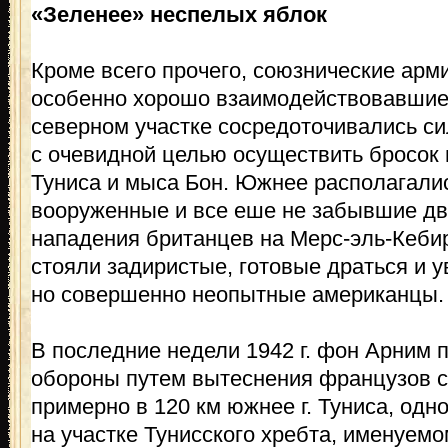
«Зеленее» неспелых яблок
Кроме всего прочего, союзнические арми
особенно хорошо взаимодействовавшие
северном участке сосредоточивались си
с очевидной целью осуществить бросок в
Туниса и мыса Бон. Южнее располагалис
вооруженные и все еше не забывшие дв
нападения британцев на Мерс-эль-Кеби
стояли задиристые, готовые драться и у
но совершенно неопытные американцы.
В последние недели 1942 г. фон Арним 
обороны путем вытеснения французов с
примерно в 120 км южнее г. Туниса, одн
на участке Тунисского хребта, именуем