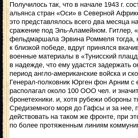
Получилось так, что в начале 1943 г. со
альянса стран «Оси» в Северной Африк
это представлялось всего два месяца на
сражение под Эль-Аламейном. Гитлер, 
фельдмаршала Эрвина Роммеля тогда, ко
к близкой победе, вдруг принялся вкачи
военные материалы в «Тунисский плацд
в надежде, что ему удастся задержать о
период англо-американские войска и ско
Генерал-полковник Юрген фон Арним с е
располагал около 100 ООО чел. и знач
бронетехники. и, хотя рубежи обороны т
Средиземного моря до Гафсы и за нее, 
действовать на таком же фронте, при э
по более протяженным линиям коммуни