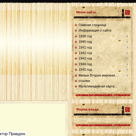
Меню сайта
Главная страница
Информация о сайте
1939 год
1940 год
1941 год
1942 год
1943 год
1944 год
1945 год
Фильм Вторая мировая...
ссылки
Мультимедийная карта...
Форма входа
ктор Правдюк.