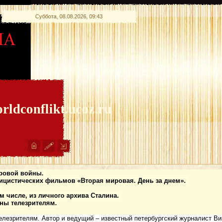
Суббота, 08.08.2026, 09:43
rldconflikt.ucoz.ru
ировой войны.
ицистических фильмов «Вторая мировая. День за днем».
.
м числе, из личного архива Сталина.
ны телезрителям.
лезрителям. Автор и ведущий – известный петербургский журналист Ви