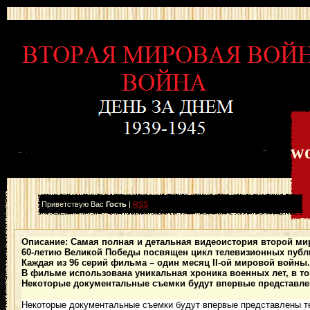
wo
Приветствую Вас
Гость
|
RSS
Описание: Самая полная и детальная видеоистория второй м
60-летию Великой Победы посвящен цикл телевизионных публ
Каждая из 96 серий фильма – один месяц II-ой мировой войны
В фильме использована уникальная хроника военных лет, в то
Некоторые документальные съемки будут впервые представле
Некоторые документальные съемки будут впервые представлены те