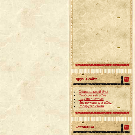
Друзья сайта
Официальный блог
Сообщество uCoz
FAQ по системе
Инструкции для uCoz
Раскрутка сайта
Статистика