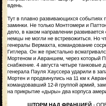
вдень.
Тут в плавно развивающихся событиях 
заминки. Не только Монтгомери и Паттон
дело, в каком направлении развивается 
немцы не могли не встревожиться. Но ч
генералы Вермахта, командование соср
Гитлера. Он же пристально всматривал
Мортеном и Авраншем, через который П
снабжение. 4 августа четыре танковые д
генерала Пауля Хауссера ударили в за
Мортен и продвинулись на 11 км к Авран
командовавший 12-й группой армий, зам
на прикрытие «дыры» два корпуса амери
ШТОРМ НАД ФРАНЦИЕЙ
- ОП