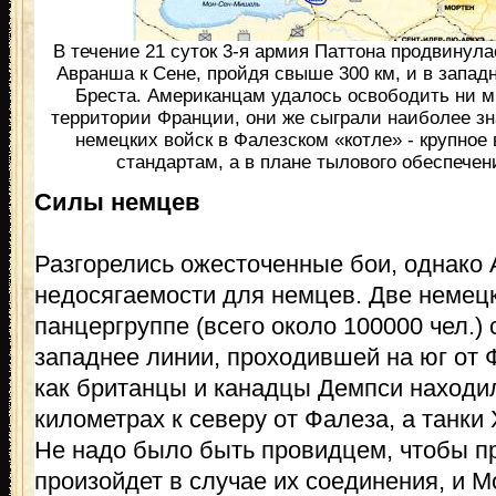
В течение 21 суток 3-я армия Паттона продвинула
Авранша к Сене, пройдя свыше 300 км, и в западн
Бреста. Американцам удалось освободить ни м
территории Франции, они же сыграли наиболее з
немецких войск в Фалезском «котле» - крупное
стандартам, а в плане тылового обеспечен
Силы немцев
Разгорелись ожесточенные бои, однако 
недосягаемости для немцев. Две немец
панцергруппе (всего около 100000 чел.)
западнее линии, проходившей на юг от Ф
как британцы и канадцы Демпси находил
километрах к северу от Фалеза, а танк
Не надо было быть провидцем, чтобы пр
произойдет в случае их соединения, и 