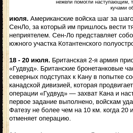
нежели помогли наступающим, т
кучами о
июля.
Американские войска шаг за шаг
СенЛо, за который им пришлось вести т
неприятелем. Сен-Ло представляет собо
южного участка Котантенского полуостр
18 - 20 июля.
Британская 2-я армия прис
«Гудвуд». Британские бронетанковые ча
северных подступах к Кану в попытке со
канадской дивизией, которая продвигает
операции «Гудвуд» — захват Кана и нас
первое задание выполнено, войскам уда
Фатезу не более чем на 10 км. когда 20
отменяет операцию.