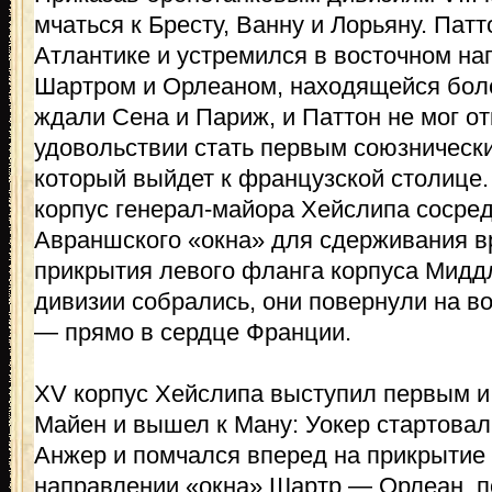
мчаться к Бресту, Ванну и Лорьяну. Пат
Атлантике и устремился в восточном н
Шартром и Орлеаном, находящейся более
ждали Сена и Париж, и Паттон не мог от
удовольствии стать первым союзничес
который выйдет к французской столице.
корпус генерал-майора Хейслипа сосре
Авраншского «окна» для сдерживания в
прикрытия левого фланга корпуса Миддл
дивизии собрались, они повернули на в
— прямо в сердце Франции.
XV корпус Хейслипа выступил первым и 
Майен и вышел к Ману: Уокер стартовал 7
Анжер и помчался вперед на прикрытие
направлении «окна» Шартр — Орлеан, 