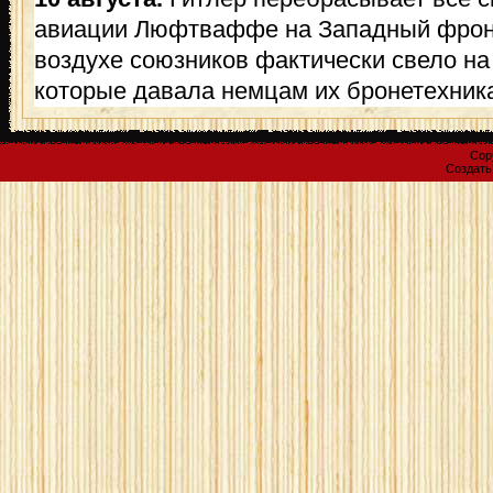
авиации Люфтваффе на Западный фронт
воздухе союзников фактически свело на
которые давала немцам их бронетехник
Cop
Создат