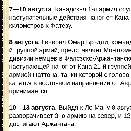
7—10 августа.
Канадская 1-я армия осу
наступательные действия на юг от Кана 
километров к Фатезу.
8 августа.
Генерал Омар Брэдли, коман
й группой армий, представляет Монтгом
дивизии немцев в Фалсзско-Аржантанск
наступающей на юг от Кана 21-й группо
армией Паттона, танки которой с голов
катятся в восточном направлении от А
принимается.
10—13 августа.
Выйдя к Ле-Ману 8 авгу
разворачивает 3-ю армию на север, и 13
достигают Аржантана.