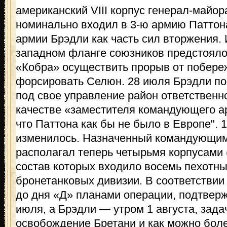
американский VIII корпус генерал-майо
номинально входил в 3-ю армию Паттона
армии Брэдли как часть сил вторжения.
западном фланге союзников предстояло
«Кобра» осуществить прорыв от побере
форсировать Селюн. 28 июля Брэдли по
под свое управление район ответственно
качестве «заместителя командующего ар
что Паттона как бы не было в Европе". 
изменилось. Назначенный командующим 
располагал теперь четырьмя корпусами (VI
состав которых входило восемь пехотны
бронетанковых дивизии. В соответствии
до дня «Д» планами операции, подтвер
июля, а Брэдли — утром 1 августа, зад
освобождение Бретани и как можно бол