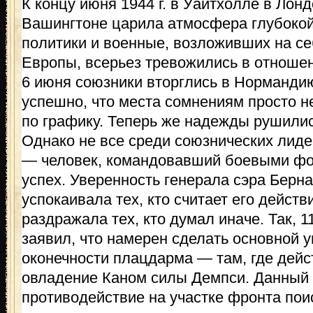
К концу июня 1944 г. в Уайтхолле в Лон
Вашингтоне царила атмосфера глубокой
политики и военные, возложивших на с
Европы, всерьез тревожились в отношен
6 июня союзники вторглись в Норманди
успешно, что места сомнениям просто н
по графику. Теперь же надежды рушилис
Однако не все среди союзнических лид
— человек, командовавший боевыми фо
успех. Уверенность генерала сэра Берн
успокаивала тех, кто считает его дейст
раздражала тех, кто думал иначе. Так, 
заявил, что намерен сделать основной у
оконечности плацдарма — там, где дей
овладение Каном силы Демпси. Данный
противодействие на участке фронта пои