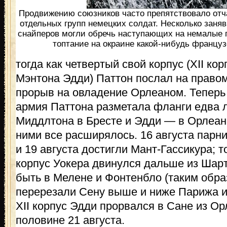
Продвижению союзников часто препятствовало отч
отдельных групп немецких солдат. Несколько зан
снайперов могли обречь наступающих на немалые 
топтание на окраине какой-нибудь француз
тогда как четвертый свой корпус (XII ко
Мэнтона Эдди) Паттон послал на право
прорыв на овладение Орлеаном. Теперь п
армия Паттона разметала фланги едва л
Миддлтона в Бресте и Эдди — в Орлеан
ними все расширялось. 16 августа парн
и 19 августа достигли Мант-Гассикура; т
корпус Уокера двинулся дальше из Шартр
быть в Мелене и Фонтенбло (таким обр
перерезали Сену выше и ниже Парижа и
XII корпус Эдди прорвался в Сане из Ор
половине 21 августа.