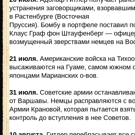
устранения заговорщиками, взорвавшим
в Растенбурге (Восточная
Пруссия). Бомбу в портфеле поставил п
Клаус Граф фон Штауфенберг — офицер 
возмущенный зверствами немцев на Во
21 июля.
Американские войска на Тихо
высаживаются на Гуаме, самом южном о
японцами Марианских о-вов.
31 июля.
Советские армии останавлива
от Варшавы. Немцы расправляются с во
Армии Крановой, которая пытается взят
контроль до вступления в нее Советов.
10 августа.
Гитлер перебрасывает все с