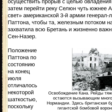
осуществить прорыв с целью овладения
затем перейти реку Селюн чуть южнее 
свет» американской 3-й армии генерал
Паттона, чтобы та, железным потоком на
захватила всю Бретань и жизненно важн
Сен-Назер.
Положение
Паттона по
состоянию
на конец
июля
отличалось
некоторой
Освобождение Кана. Рейды тяж
остаются вызывающим много 
шаткостью,
Нормандии. Здесь британская б
поскольку
гигантской бомбовой ворон