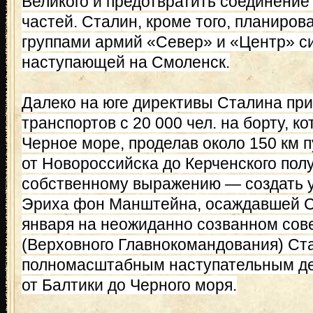
Великого и предотвратить соединение
частей. Сталин, кроме того, планиров
группами армий «Север» и «Центр» с
наступающей на Смоленск.
Далеко на юге директивы Сталина при
транспортов с 20 000 чел. на борту, 
Черное море, проделав около 150 км 
от Новороссийска до Керченского полу
собственному выражению — создать у
Эриха фон Манштейна, осаждавшей С
января на неожиданно созванном сов
(Верховного Главнокомандования) Ста
полномасштабным наступательным де
от Балтики до Черного моря.