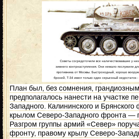
Советы сосредоточили все наличествовавшие у них 
зимнего контрнаступления. Они немало послужили для
противника от Москвы. Быстроходный, хорошо воор
броней, Т-34 имел только один серьезный недостаток -
План был, без сомнения, грандиозным
предполагалось нанести на участке п
Западного. Калининского и Брянского
крылом Северо-Западного фронта — п
Разгром группы армий «Север» поруч
фронту, правому крылу Северо-Запад