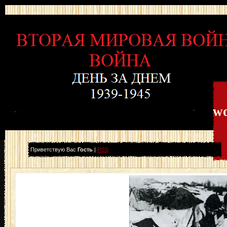
wo
Приветствую Вас
Гость
|
RSS