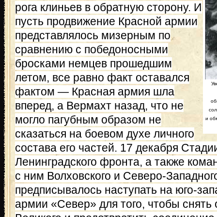
рога клиньев в обратную сторону. И
пусть продвижение Красной армии
представлялось мизерным по
сравнению с победоносными
бросками немцев прошедшим
летом, все равно факт оставался
Ув
фактом — Красная армия шла
об
вперед, а Вермахт назад, что не
сол
могло пагубным образом не
и об
сказаться на боевом духе личного
состава его частей. 17 декабря Стад
Ленинградского фронта, а также ком
с ним Волховского и Северо-Западног
предписывалось наступать на юго-зап
армии «Север» для того, чтобы снять 