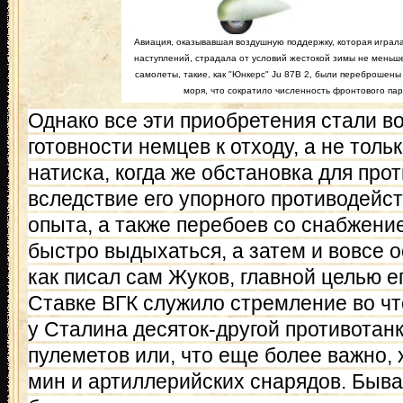
Авиация, оказывавшая воздушную поддержку, которая играла
наступлений, страдала от условий жестокой зимы не меньше
самолеты, такие, как "Юнкерс" Ju 87В 2, были переброшены
моря, что сократило численность фронтового пар
Однако все эти приобретения стали в
готовности немцев к отходу, а не толь
натиска, когда же обстановка для про
вследствие его упорного противодейст
опыта, а также перебоев со снабжени
быстро выдыхаться, а затем и вовсе 
как писал сам Жуков, главной целью 
Ставке ВГК служило стремление во чт
у Сталина десяток-другой противотан
пулеметов или, что еще более важно,
мин и артиллерийских снарядов. Быва