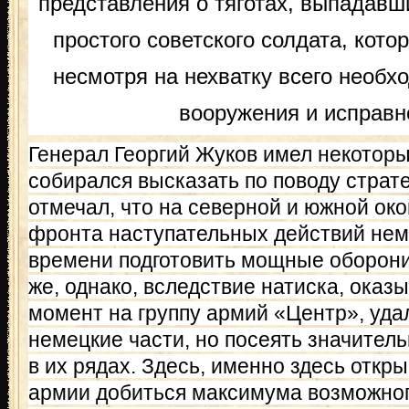
пред­ставления о тяготах, выпадав
простого со­ветского солдата, кот
несмотря на нехватку всего необхо
вооружения и исправн
Генерал Георгий Жуков имел некотор
собирался высказать по поводу страт
отмечал, что на северной и южной ок
фронта наступательных действий нем
времени подготовить мощные оборони
же, однако, вследствие натиска, оказ
момент на группу армий «Центр», уда
немецкие части, но посеять значител
в их рядах. Здесь, именно здесь откр
армии добиться максимума возможного