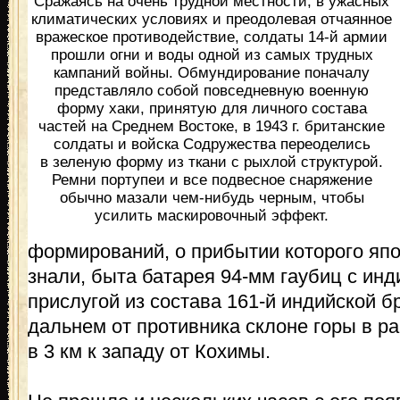
Сражаясь на очень трудной местности, в ужасных
климатических условиях и преодолевая отчаянное
вражеское противодействие, солдаты 14-й армии
прошли огни и воды одной из самых трудных
кампаний войны. Обмундирование поначалу
представляло собой повседневную военную
форму хаки, принятую для личного состава
частей на Среднем Востоке, в 1943 г. британские
солдаты и войска Содружества переоделись
в зеленую форму из ткани с рыхлой структурой.
Ремни портупеи и все подвесное снаряжение
обычно мазали чем-нибудь черным, чтобы
усилить маскировочный эффект.
формирований, о прибытии которого япо
знали, быта батарея 94-мм гаубиц с ин
прислугой из состава 161-й индийской б
дальнем от противника склоне горы в р
в 3 км к западу от Кохимы.