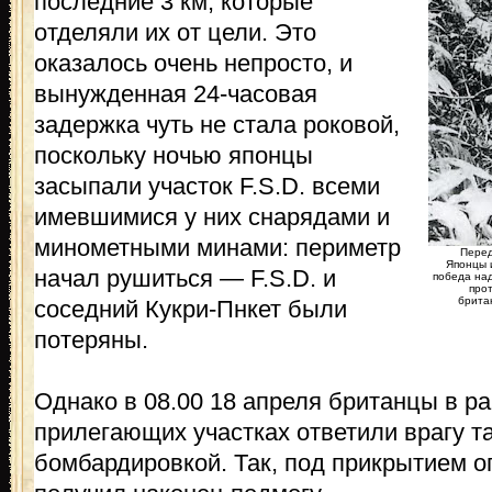
последние 3 км, которые
отделяли их от цели. Это
оказалось очень непросто, и
вынужденная 24-часовая
задержка чуть не стала роковой,
поскольку ночью японцы
засыпали участок F.S.D. всеми
имевшимися у них снарядами и
минометными минами: периметр
Перед
Японцы и
начал рушиться — F.S.D. и
победа на
про
брита
соседний Кукри-Пнкет были
потеряны.
Однако в 08.00 18 апреля британцы в р
прилегающих участках ответили врагу т
бомбардировкой. Так, под прикрытием ог