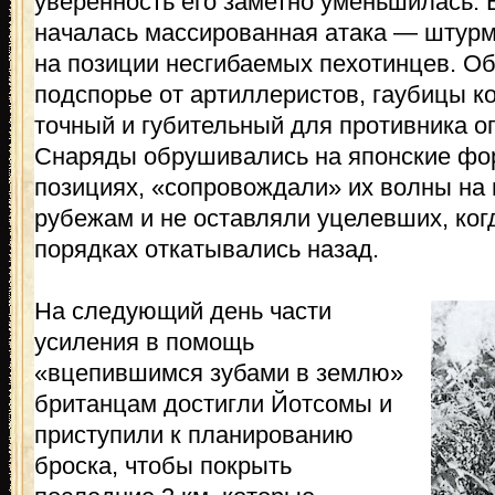
уверенность его заметно уменьшилась. В
началась массированная атака — штур
на позиции несгибаемых пехотинцев. 
подспорье от артиллеристов, гаубицы к
точный и губительный для противника о
Снаряды обрушивались на японские фо
позициях, «сопровождали» их волны на
рубежам и не оставляли уцелевших, ког
порядках откатывались назад.
На следующий день части
усиления в помощь
«вцепившимся зубами в землю»
британцам достигли Йотсомы и
приступили к планированию
броска, чтобы покрыть