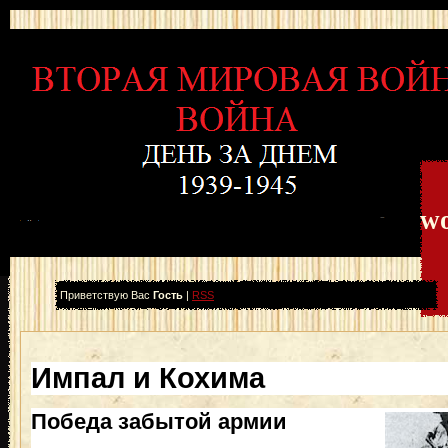
wo
Приветствую Вас
Гость
|
RSS
Импал и Кохима
Победа забытой армии