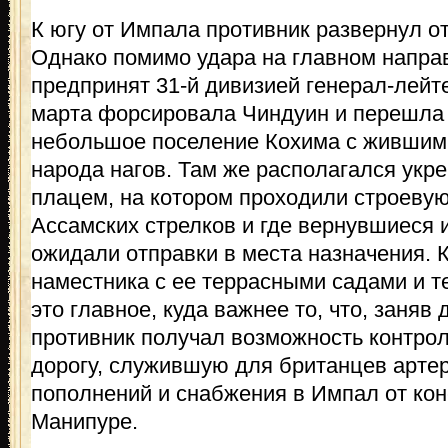
К югу от Импала противник развернул о
Однако помимо удара на главном напра
предпринят 31-й дивизией генерал-лейте
марта форсировала Чиндуин и перешла 
небольшое поселение Кохима с жившим
народа нагов. Там же располагался укр
плацем, на котором проходили строевую
Ассамских стрелков и где вернувшиеся 
ожидали отправки в места назначения. 
наместника с ее террасными садами и т
это главное, куда важнее то, что, заняв
противник получал возможность контро
дорогу, служившую для британцев арте
пополнений и снабжения в Импал от кон
Манипуре.