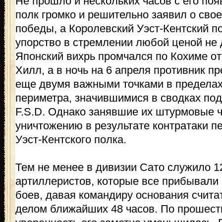
Не прошло и нескольких часов с его поя
полк громко и решительно заявил о сво
победы, а Королевский Уэст-Кентский 
упорство в стремлении любой ценой не д
Японский вихрь промчался по Кохиме от
Хилл, а в ночь на 6 апреля противник п
еще двумя важными точками в пределах
периметра, значившимися в сводках под
F.S.D. Однако занявшие их штурмовые ч
уничтожению в результате контратаки п
Уэст-Кентского полка.
Тем не менее в дивизии Сато служило 1
артиллеристов, которые все прибывали
боев, давая командиру основания счита
делом ближайших 48 часов. По прошеств