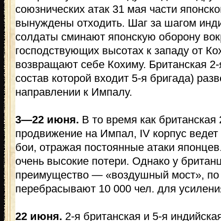
союзнических атак 31 мая части японско
вынуждены отходить. Шаг за шагом инди
солдаты сминают японскую оборону вокр
господствующих высотах к западу от Ко
возвращают себе Кохиму. Британская 2-
состав которой входит 5-я бригада) раз
направлении к Импалу.
3—22 июня.
В то время как британская
продвижение на Импал, IV корпус ведет
бои, отражая постоянные атаки японцев
очень высокие потери. Однако у британ
преимущество — «воздушный мост», по 
перебрасывают 10 000 чел. для усилени
22 июня.
2-я британская и 5-я индийска