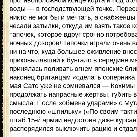
противоположном конце корта и под бо
воды — в господствующей точке. Перес
никто не мог бы и мечтать, а снабженцы
чесали затылки, откуда им взять такое 
тапочек, которое вдруг срочно потребо
ночных дозоров! Тапочки играли очень в
ни на что, куда большее оживление вне
приковылявший к бунгало в середине м
принялась поливать огнем японские бли
наконец британцам «сделать соперника 
мая Сато уже не сомневался — Кохимы е
продолжать напрасные жертвы, губить в
смысла. После «обмена ударами» с Мут
последнюю «шпильку» («По своим такт
штаб 15-й армии недостоин даже курсан
распорядился выключить рацию и отдал 