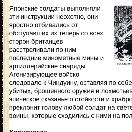
Японские солдаты выполняли
эти инструкции неохотно, они
яростно отбивались от
обступавших их теперь со всех
сторон британцев,
расстреливали по ним
последние минометные мины и
"Наратхс
составлял
артиллерийские снаряды.
Агонизирующее войско
следовало к Чиндуину, оставляя по себе
убитых, брошенного оружия и лохмотье
эпическое сказанье о стойкости и храбр
преклонит голову любой солдат на свет
воины, которые сходились с ними на по