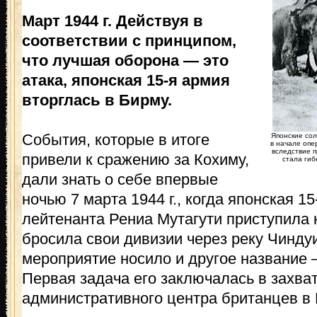
Март 1944 г. Действуя в
соответствии с принципом,
что лучшая оборона — это
атака, японская 15-я армия
вторглась в Бирму.
События, которые в итоге
Японские сол
в начале опе
вследствие 
привели к сражению за Кохиму,
стала гиб
дали знать о себе впервые
ночью 7 марта 1944 г., когда японская 1
лейтенанта Рениа Мутагути приступила 
бросила свои дивизии через реку Чинду
мероприятие носило и другое название
Первая задача его заключалась в захват
административного центра британцев в