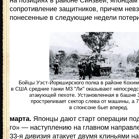
на позициях в районе Синзвеи, японцам 
сопротивление защитников, причем нев
понесенные в следующие недели потери
Бойцы Уэст-Йоркширского полка в районе Кохим
в США средние танки М3 "Ли" оказывают непосред
атакующей пехоте. Установленная в башне 
простреливает сектор слева от машины, а 
в спонсоне бьет вперед.
марта.
Японцы дают старт операции по
го» — наступлению на главном направл
33-я дивизия атакует двумя клиньями на