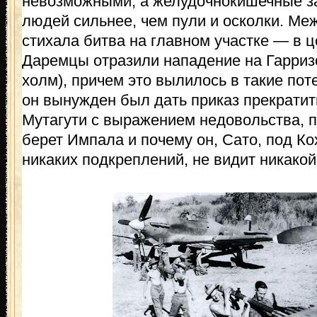
невозможными, а желудочнокишечные з
людей сильнее, чем пули и осколки. Ме
стихала битва на главном участке — в ц
Даремцы отразили нападение на Гарриз
холм), причем это вылилось в такие пот
он вынужден был дать приказ прекратить
Мутагути с выражением недовольства, п
берет Импала и почему он, Сато, под Ко
никаких подкреплений, не видит никако