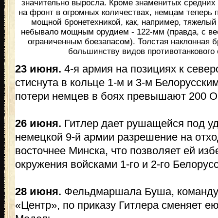
значительно выросла. Кроме знаменитых средних 
на фронт в огромных количествах, немцам теперь 
мощной бронетехникой, как, например, тяжелый 
небывало мощным орудием - 122-мм (правда, с в
ограниченным боезапасом). Толстая наклонная б
большинству видов противотанкового 
23 июня.
4-я армия на позициях к север
стиснута в кольце 1-м и 3-м Белорусски
потери немцев в боях превышают 200 О
26 июня.
Гитлер дает рушащейся под уд
немецкой 9-й армии разрешение на отхо
восточнее Минска, что позволяет ей изб
окружения войсками 1-го и 2-го Белорус
28 июня.
Фельдмаршала Буша, команду
«Центр», по приказу Гитлера сменяет е