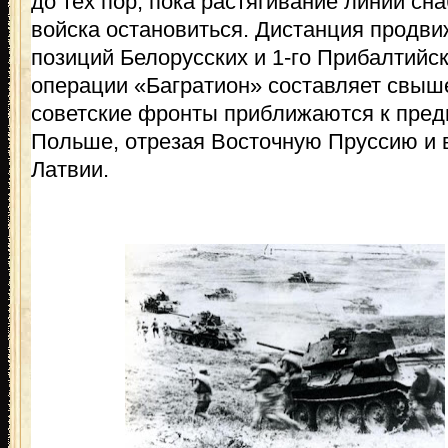
до тех пор, пока растягивание линий с
войска остановиться. Дистанция продви
позиций Белорусских и 1-го Прибалтийс
операции «Багратион» составляет свыше 
советские фронты приближаются к пре
Польше, отрезая Восточную Пруссию и в
Латвии.