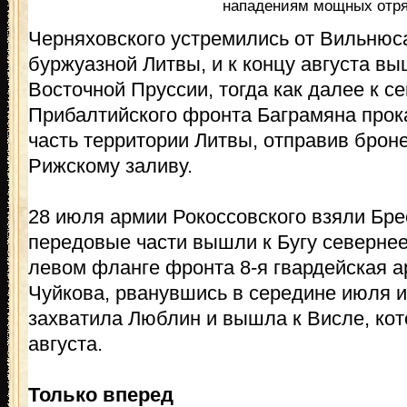
нападениям мощных отряд
Черняховского устремились от Вильнюса
буржуазной Литвы, и к концу августа в
Восточной Пруссии, тогда как далее к с
Прибалтийского фронта Баграмяна прок
часть территории Литвы, отправив броне
Рижскому заливу.
28 июля армии Рокоссовского взяли Брес
передовые части вышли к Бугу севернее
левом фланге фронта 8-я гвардейская а
Чуйкова, рванувшись в середине июля из
захватила Люблин и вышла к Висле, ко
августа.
Только вперед