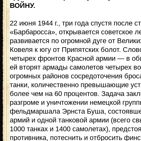
ВОЙНУ.
22 июня 1944 г., три года спустя после 
«Барбаросса», открывается советское л
развивается по огромной дуге от Велики
Ковеля к югу от Припятских болот. Слов
четырех фронтов Красной армии — в об
ей вторят армады самолетов четырех в
огромных районов сосредоточения броса
танки, количественно превышающие ус
более чем на 60 процентов. Задача зак
разгроме и уничтожении немецкой груп
фельдмаршала Эрнста Буша, состоявше
армий и одной танковой армии (всего с
1000 танках и 1400 самолетах), предсто
противника, потеснить и отбросить фин