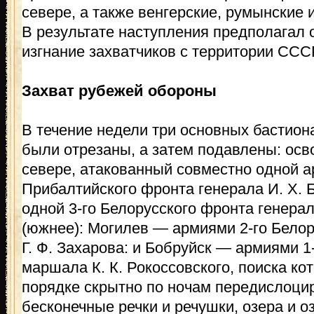
севере, а также венгерские, румынские 
В результате наступления предполагал 
изгнание захватчиков с территории ССС
Захват рубежей обороны
В течение недели три основных бастио
были отрезаны, а затем подавлены: ос
севере, атакованный совместно одной а
Прибалтийского фронта генерала И. X. 
одной 3-го Белорусского фронта генерал
(южнее): Могилев — армиями 2-го Белор
Г. Ф. Захарова: и Бобруйск — армиями 1
маршала К. К. Рокоссовского, поиска ко
порядке скрытно по ночам передислоци
бесконечные речки и речушки, озера и о