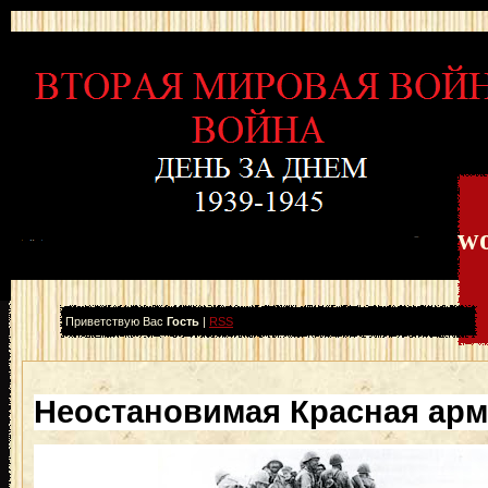
wo
Приветствую Вас
Гость
|
RSS
Неостановимая Красная ар