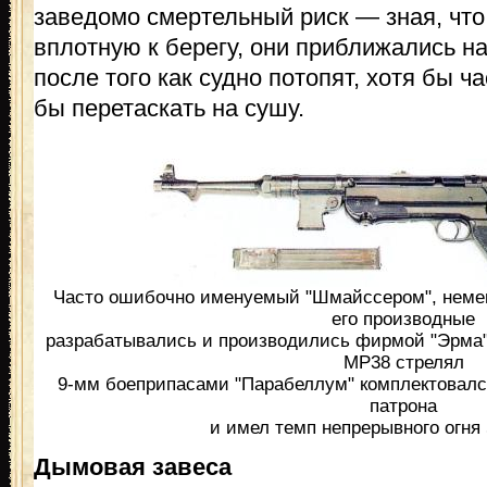
заведомо смертельный риск — зная, что
вплотную к берегу, они приближались на
после того как судно потопят, хотя бы ч
бы перетаскать на сушу.
Часто ошибочно именуемый "Шмайссером", неме
его производные
разрабатывались и производились фирмой "Эрма"
МР38 стрелял
9-мм боеприпасами "Парабеллум" комплектовалс
патрона
и имел темп непрерывного огня 
Дымовая завеса