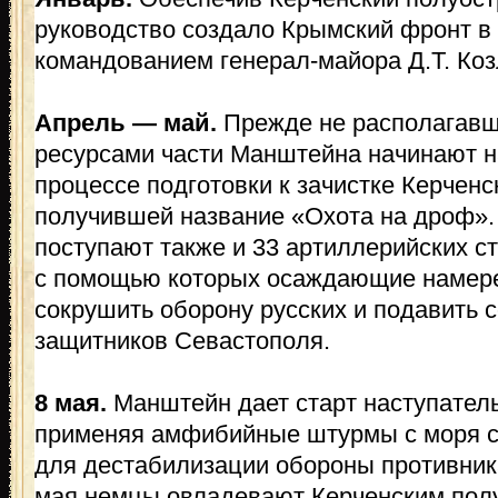
руководство создало Крымский фронт в 
командованием генерал-майора Д.Т. Коз
Апрель — май.
Прежде не располагав
ресурсами части Манштейна начинают н
процессе подготовки к зачистке Керченс
получившей название «Охота на дроф».
поступают также и 33 артиллерийских с
с помощью которых осаждающие намер
сокрушить оборону русских и подавить 
защитников Севастополя.
8 мая.
Манштейн дает старт наступател
применяя амфибийные штурмы с моря 
для дестабилизации обороны противника
мая немцы овладевают Керченским полу