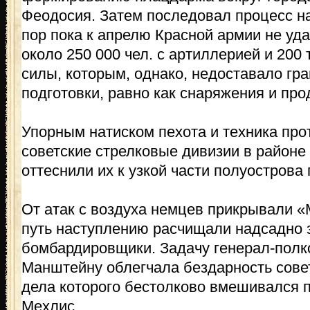
Феодосия. Затем последовал процесс н
пор пока к апрелю Красной армии не уд
около 250 000 чел. с артиллерией и 20
силы, которым, однако, недоставало гра
подготовки, равно как снаряжения и про
Упорным натиском пехота и техника про
советские стрелковые дивизии в районе
оттеснили их к узкой части полуострова
От атак с воздуха немцев прикрывали «
путь наступлению расчищали надсадно
бомбардировщики. Задачу генерал-полк
Манштейну облегчала бездарность совет
дела которого бестолково вмешивался п
Мехлис.