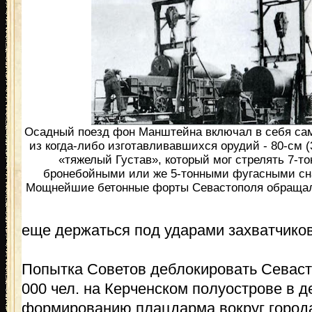
Осадный поезд фон Манштейна включал в себя са
из когда-либо изготавливавшихся орудий - 80-см (
«тяжелый Густав», который мог стрелять 7-т
бронебойными или же 5-тонными фугасными сн
Мощнейшие бетонные форты Севастополя обращал
еще держаться под ударами захватчиков
Попытка Советов деблокировать Севаст
000 чел. на Керченском полуострове в де
формированию плацдарма вокруг города