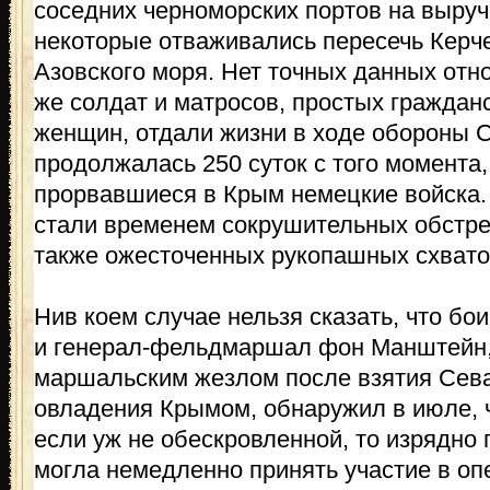
соседних черноморских портов на выруч
некоторые отваживались пересечь Керче
Азовского моря. Нет точных данных отно
же солдат и матросов, простых гражданс
женщин, отдали жизни в ходе обороны С
продолжалась 250 суток с того момента,
прорвавшиеся в Крым немецкие войска.
стали временем сокрушительных обстре
также ожесточенных рукопашных схвато
Нив коем случае нельзя сказать, что бои
и генерал-фельдмаршал фон Манштейн
маршальским жезлом после взятия Сев
овладения Крымом, обнаружил в июле, 
если уж не обескровленной, то изрядно
могла немедленно принять участие в оп