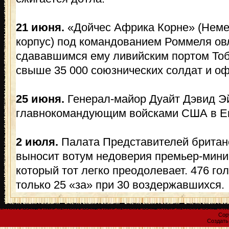
21 июня.
«Дойчес Африка Корне» (Неме
корпус) под командованием Роммеля ов
сдававшимся ему ливийским портом Тобр
свыше 35 000 союзнических солдат и о
25 июня.
Генерал-майор Дуайт Дэвид Эй
главнокомандующим войсками США в Е
2 июля.
Палата Представителей британ
выносит вотум недоверия премьер-мини
который тот легко преодолевает. 476 го
только 25 «за» при 30 воздержавшихся.
Cop
Создат