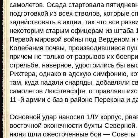
самолетов. Осада стартовала пятиднев
подготовкой из всех стволов, которые 
задействовать в акции, так что все раз
некоторым старым офицерам из штаба 1
Первой мировой войны под Верденом и 
Колебания почвы, производившиеся пуш
причем не только от разрывов их боепри
стрельбе, наверное, удостоились бы вы
Рихтера, однако в адскую симфонию, к
там, куда падали снаряды, добавляли с
самолетов Люфтваффе, отправлявшихся
11 -й армии с баз в районе Перекона и д
Основной удар наносил 1ЛУ корпус, рва
восточной оконечности бухты Северной
нюня шли ожесточенные бои — Советы 